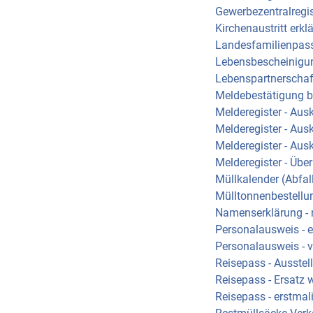
Gewerbezentralregis
Kirchenaustritt erkl
Landesfamilienpas
Lebensbescheinigu
Lebenspartnerschaf
Meldebestätigung 
Melderegister - Aus
Melderegister - Aus
Melderegister - Aus
Melderegister - Übe
Müllkalender (Abfal
Mülltonnenbestellu
Namenserklärung -
Personalausweis - 
Personalausweis - 
Reisepass - Ausste
Reisepass - Ersatz 
Reisepass - erstmal