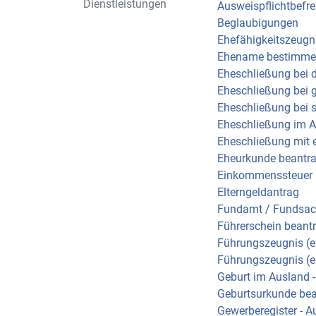
Dienstleistungen
Ausweispflichtbefr
Beglaubigungen
Ehefähigkeitszeugni
Ehename bestimm
Eheschließung bei 
Eheschließung bei 
Eheschließung bei 
Eheschließung im Au
Eheschließung mit 
Eheurkunde beantr
Einkommenssteuer 
Elterngeldantrag
Fundamt / Fundsa
Führerschein beant
Führungszeugnis (e
Führungszeugnis (e
Geburt im Ausland 
Geburtsurkunde be
Gewerberegister - 