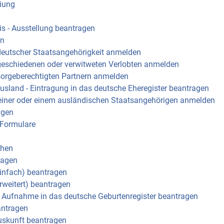
eiung
s - Ausstellung beantragen
en
deutscher Staatsangehörigkeit anmelden
geschiedenen oder verwitweten Verlobten anmelden
sorgeberechtigten Partnern anmelden
sland - Eintragung in das deutsche Eheregister beantragen
einer oder einem ausländischen Staatsangehörigen anmelden
agen
Formulare
chen
ragen
infach) beantragen
rweitert) beantragen
- Aufnahme in das deutsche Geburtenregister beantragen
antragen
Auskunft beantragen