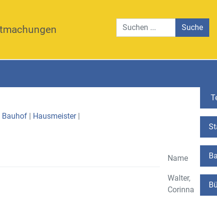
Suche
tmachungen
Te
|
Bauhof
|
Hausmeister
|
St
Ba
Name
Walter,
Bü
Corinna