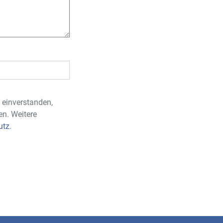
 einverstanden,
en. Weitere
utz
.