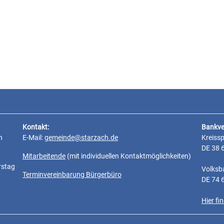
Kontakt:
Bankve
n
E-Mail:
gemeinde@starzach.de
Kreiss
DE 38 
Mitarbeitende
(mit individuellen Kontaktmöglichkeiten)
rstag
Volksb
Terminvereinbarung Bürgerbüro
DE 74 
Hier f