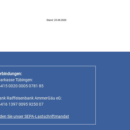
rbindungen:
parkasse Tübingen:
6415 0020 0005 0781 85
ank Raiffeisenbank AmmerGäu eG:
6416 1397 0095 9250 07
inden Sie unser SEPA-Lastschriftmandat