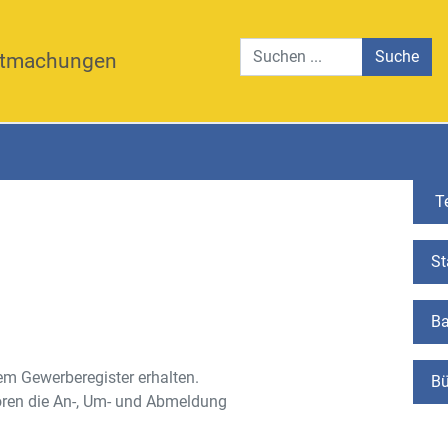
Suche
tmachungen
Te
St
Ba
em Gewerberegister erhalten.
Bü
ren die An-, Um- und Abmeldung