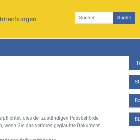
Suche
tmachungen
Te
St
Ba
rpflichtet, dies der zuständigen Passbehörde
Bü
en, wenn Sie das verloren geglaubte Dokument