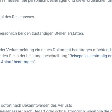
ss müssen Sie persönlich beantragen und die erforderlichen Un
ahl des Reisepasses.
ersönlich bei den zuständigen Stellen erstatten.
 der Verlustmeldung ein neues Dokument beantragen möchten, b
inden Sie in der Leistungsbeschreibung "
Reisepass - erstmalig o
h Ablauf beantragen
".
: sofort nach Bekanntwerden des Verlusts
Reisepasses: nach Bedarf oder schnellstmöglich, wenn Sie die A