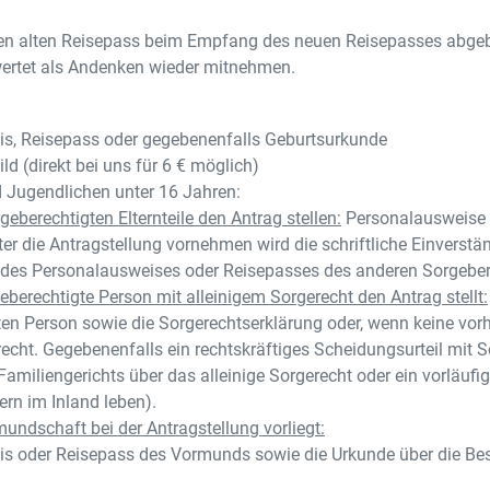
en alten Reisepass beim Empfang des neuen Reisepasses abgeb
ertet als Andenken wieder mitnehmen.
s, Reisepass oder gegebenenfalls Geburtsurkunde
ild (direkt bei uns für 6 € möglich)
d Jugendlichen unter 16 Jahren:
eberechtigten Elternteile den Antrag stellen:
Personalausweise od
er die Antragstellung vornehmen wird die schriftliche Einverst
 des Personalausweises oder Reisepasses des anderen Sorgebere
berechtigte Person mit alleinigem Sorgerecht den Antrag stellt:
en Person sowie die Sorgerechtserklärung oder, wenn keine vorha
recht. Gegebenenfalls ein rechtskräftiges Scheidungsurteil mit 
amiliengerichts über das alleinige Sorgerecht oder ein vorläuf
ern im Inland leben).
undschaft bei der Antragstellung vorliegt:
s oder Reisepass des Vormunds sowie die Urkunde über die Be