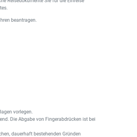
che Reisedokumente Sie für die Einreise
tes.
ahren beantragen.
lagen vorlegen.
tend. Die Abgabe von Fingerabdrücken ist bei
chen, dauerhaft bestehenden Gründen