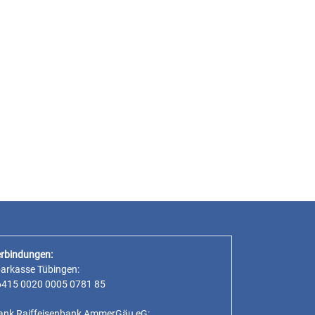
rbindungen:
parkasse Tübingen:
6415 0020 0005 0781 85
ank Raiffeisenbank AmmerGäu eG: