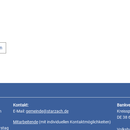
en
Kontakt:
Bankve
n
E-Mail:
gemeinde@starzach.de
Kreiss
DE 38 
Mitarbeitende
(mit individuellen Kontaktmöglichkeiten)
rstag
Volksb