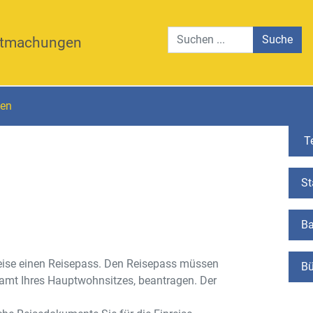
Suche
tmachungen
gen
Te
St
Ba
nreise einen Reisepass. Den Reisepass müssen
Bü
amt Ihres Hauptwohnsitzes, beantragen. Der