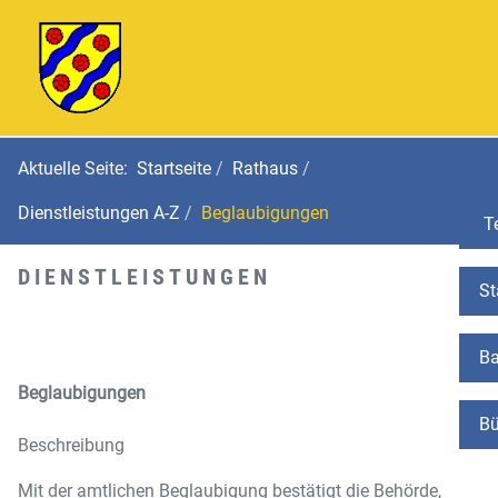
Aktuelle Seite:
Startseite
Rathaus
Dienstleistungen A-Z
Beglaubigungen
Te
DIENSTLEISTUNGEN
St
Ba
Beglaubigungen
Bü
Beschreibung
Mit der amtlichen Beglaubigung bestätigt die Behörde,