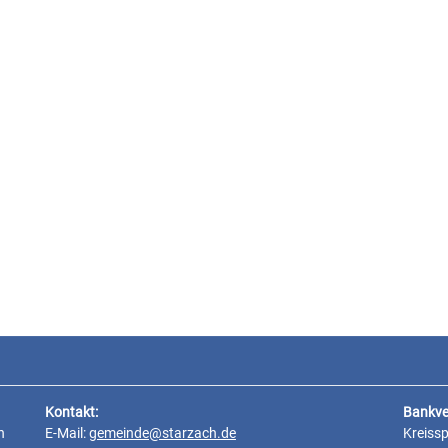
Kontakt:
Bankve
n
E-Mail:
gemeinde@starzach.de
Kreiss