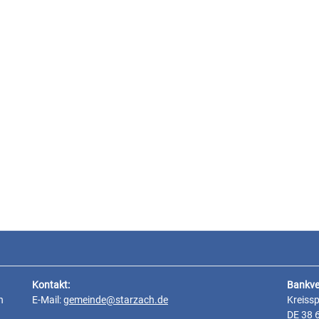
Kontakt:
Bankve
n
E-Mail:
gemeinde@starzach.de
Kreiss
DE 38 