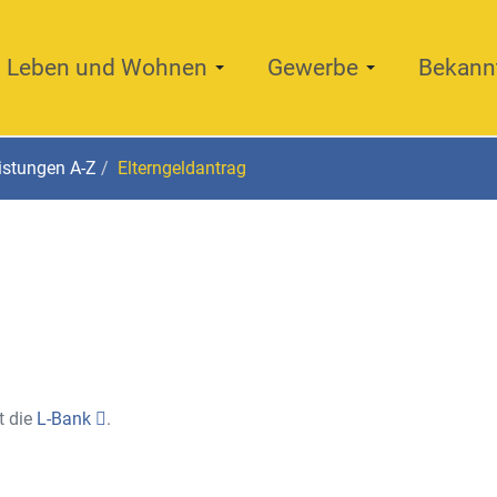
Leben und Wohnen
Gewerbe
Bekann
istungen A-Z
Elterngeldantrag
t die
L-Bank
.