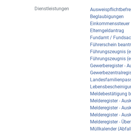
Dienstleistungen
Ausweispflichtbefr
Beglaubigungen
Einkommenssteuer 
Elterngeldantrag
Fundamt / Fundsa
Führerschein beant
Führungszeugnis (e
Führungszeugnis (e
Gewerberegister - 
Gewerbezentralregis
Landesfamilienpas
Lebensbescheinigu
Meldebestätigung 
Melderegister - Aus
Melderegister - Aus
Melderegister - Aus
Melderegister - Übe
Müllkalender (Abfal