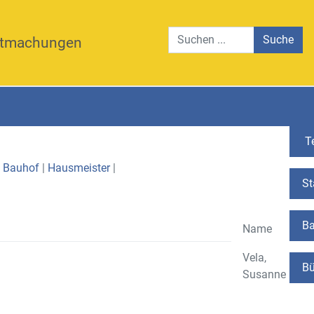
Suche
tmachungen
Te
|
Bauhof
|
Hausmeister
|
St
Ba
Name
Vela,
Bü
Susanne