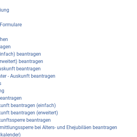
eiung
Formulare
chen
ragen
infach) beantragen
rweitert) beantragen
Auskunft beantragen
ter - Auskunft beantragen
s
ng
beantragen
kunft beantragen (einfach)
kunft beantragen (erweitert)
kunftssperre beantragen
rmittlungssperre bei Alters- und Ehejubiläen beantragen
lkalender)