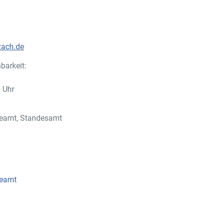
zach.de
barkeit:
0 Uhr
beamt, Standesamt
beamt