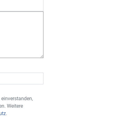
 einverstanden,
en. Weitere
utz
.