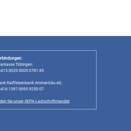
rbindungen:
parkasse Tübingen:
6415 0020 0005 0781 85
ank Raiffeisenbank AmmerGäu eG:
6416 1397 0095 9250 07
inden Sie unser SEPA-Lastschriftmandat