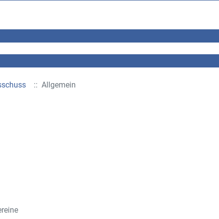
sschuss
:: Allgemein
reine