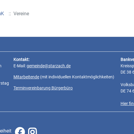
uK
:: Vereine
Kontakt:
Bankve
n
E-Mail:
gemeinde@starzach.de
Kreiss
DE 38 
Mitarbeitende
(mit individuellen Kontaktmöglichkeiten)
rstag
Volksb
Terminvereinbarung Bürgerbüro
DE 74 
Hier f
eiheit