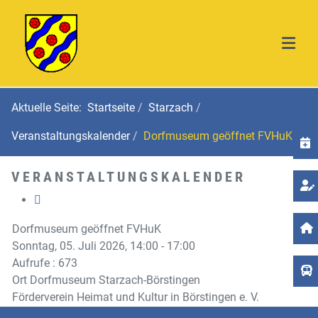
Aktuelle Seite:
Startseite
Starzach
Veranstaltungskalender
Dorfmuseum geöffnet FVHuK
T
VERANSTALTUNGSKALENDER
Dorfmuseum geöffnet FVHuK
Sonntag, 05. Juli 2026, 14:00 - 17:00
Aufrufe
: 673
Ort
Dorfmuseum Starzach-Börstingen
Förderverein Heimat und Kultur in Börstingen e. V.