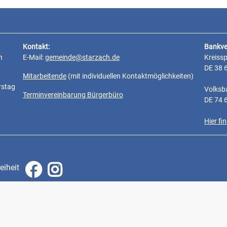
Kontakt:
Bankve
n
E-Mail:
gemeinde@starzach.de
Kreiss
DE 38 
Mitarbeitende
(mit individuellen Kontaktmöglichkeiten)
rstag
Volksb
Terminvereinbarung Bürgerbüro
DE 74 
Hier f
eiheit