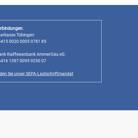
rbindungen:
parkasse Tübingen:
6415 0020 0005 0781 85
ank Raiffeisenbank AmmerGäu eG:
6416 1397 0095 9250 07
inden Sie unser SEPA-Lastschriftmandat