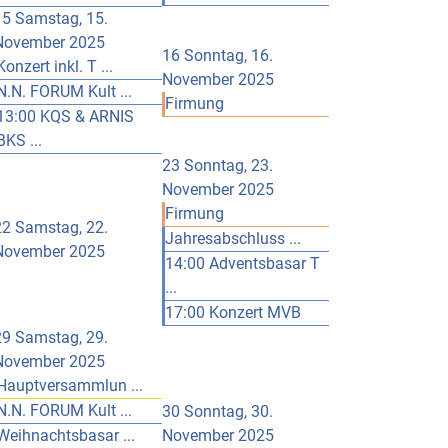
15
Samstag, 15.
November 2025
16
Sonntag, 16.
Konzert inkl. T ...
November 2025
N.N. FORUM Kult ...
Firmung
13:00 KQS & ARNIS
BKS ...
23
Sonntag, 23.
November 2025
Firmung
22
Samstag, 22.
Jahresabschluss ...
November 2025
14:00 Adventsbasar T
...
17:00 Konzert MVB
29
Samstag, 29.
November 2025
Hauptversammlun ...
N.N. FORUM Kult ...
30
Sonntag, 30.
Weihnachtsbasar ...
November 2025