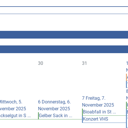
30
31
7
Freitag, 7.
ittwoch, 5.
6
Donnerstag, 6.
November 2025
vember 2025
November 2025
Bioabfall in St ...
ckselgut in S ...
Gelber Sack in ...
Konzert VHS
.