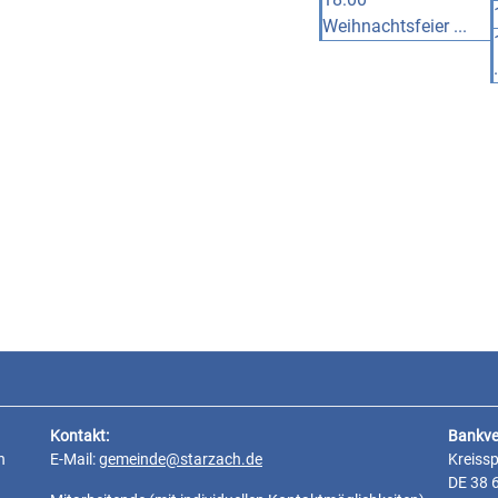
Weihnachtsfeier ...
.
Kontakt:
Bankve
n
E-Mail:
gemeinde@starzach.de
Kreiss
DE 38 