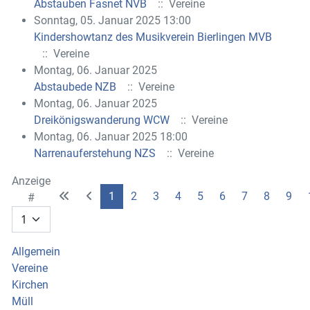
Abstauben Fasnet NVB
:: Vereine
Sonntag, 05. Januar 2025 13:00
Kindershowtanz des Musikverein Bierlingen MVB
:: Vereine
Montag, 06. Januar 2025
Abstaubede NZB
:: Vereine
Montag, 06. Januar 2025
Dreikönigswanderung WCW
:: Vereine
Montag, 06. Januar 2025 18:00
Narrenauferstehung NZS
:: Vereine
Limite der Paginierungsliste
Anzeige
1
2
3
4
5
6
7
8
9
#
Allgemein
Vereine
Kirchen
Müll