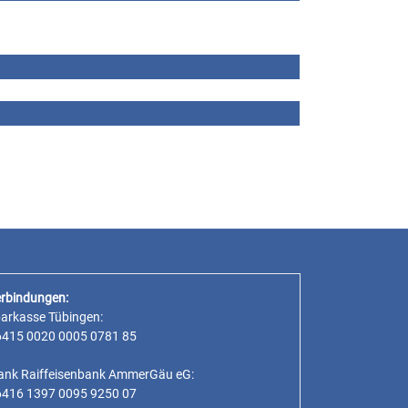
rbindungen:
parkasse Tübingen:
6415 0020 0005 0781 85
ank Raiffeisenbank AmmerGäu eG:
6416 1397 0095 9250 07