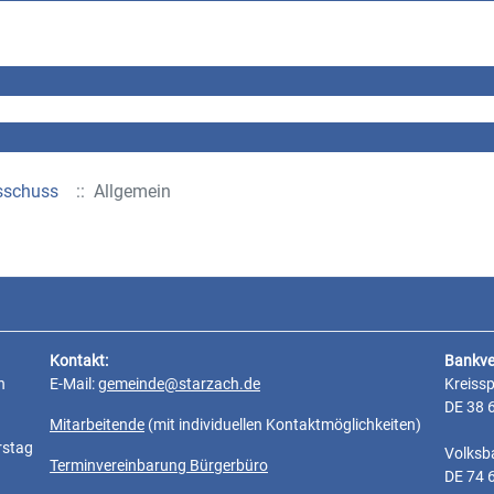
sschuss
:: Allgemein
Kontakt:
Bankve
n
E-Mail:
gemeinde@starzach.de
Kreiss
DE 38 
Mitarbeitende
(mit individuellen Kontaktmöglichkeiten)
rstag
Volksb
Terminvereinbarung Bürgerbüro
DE 74 