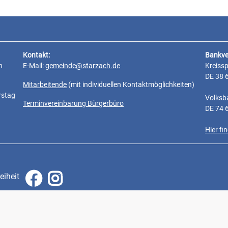
Kontakt:
Bankve
n
E-Mail:
gemeinde@starzach.de
Kreiss
DE 38 
Mitarbeitende
(mit individuellen Kontaktmöglichkeiten)
rstag
Volksb
Terminvereinbarung Bürgerbüro
DE 74 
Hier f
eiheit