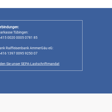
rbindungen:
parkasse Tübingen:
6415 0020 0005 0781 85
ank Raiffeisenbank AmmerGäu eG:
6416 1397 0095 9250 07
inden Sie unser SEPA-Lastschriftmandat