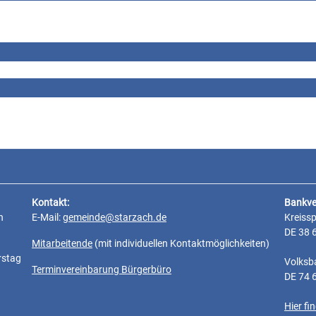
Kontakt:
Bankve
n
E-Mail:
gemeinde@starzach.de
Kreiss
DE 38 
Mitarbeitende
(mit individuellen Kontaktmöglichkeiten)
rstag
Volksb
Terminvereinbarung Bürgerbüro
DE 74 
Hier f