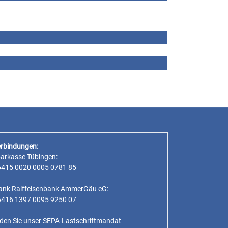
rbindungen:
parkasse Tübingen:
6415 0020 0005 0781 85
ank Raiffeisenbank AmmerGäu eG:
6416 1397 0095 9250 07
inden Sie unser SEPA-Lastschriftmandat