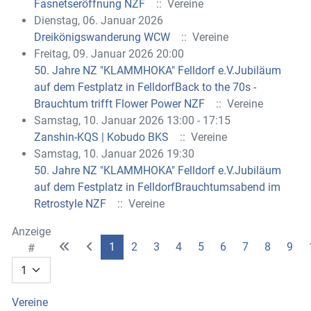
Fasnetseröffnung NZF
:: Vereine
Dienstag, 06. Januar 2026
Dreikönigswanderung WCW
:: Vereine
Freitag, 09. Januar 2026 20:00
50. Jahre NZ "KLAMMHOKA" Felldorf e.V.Jubiläum
auf dem Festplatz in FelldorfBack to the 70s -
Brauchtum trifft Flower Power NZF
:: Vereine
Samstag, 10. Januar 2026 13:00 - 17:15
Zanshin-KQS | Kobudo BKS
:: Vereine
Samstag, 10. Januar 2026 19:30
50. Jahre NZ "KLAMMHOKA" Felldorf e.V.Jubiläum
auf dem Festplatz in FelldorfBrauchtumsabend im
Retrostyle NZF
:: Vereine
Limite der Paginierungsliste
Anzeige
1
2
3
4
5
6
7
8
9
#
Vereine