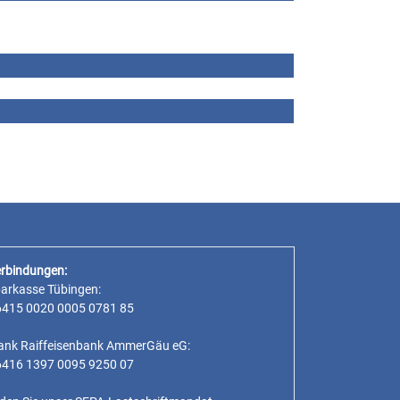
rbindungen:
parkasse Tübingen:
6415 0020 0005 0781 85
ank Raiffeisenbank AmmerGäu eG:
6416 1397 0095 9250 07