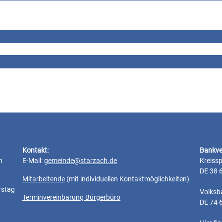
Kontakt:
Bankve
n
E-Mail:
gemeinde@starzach.de
Kreiss
DE 38 
Mitarbeitende
(mit individuellen Kontaktmöglichkeiten)
rstag
Volksb
Terminvereinbarung Bürgerbüro
DE 74 