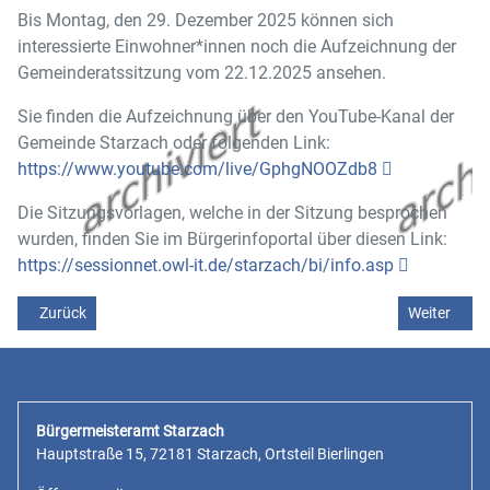
Bis Montag, den 29. Dezember 2025 können sich
interessierte Einwohner*innen noch die Aufzeichnung der
Gemeinderatssitzung vom 22.12.2025 ansehen.
Sie finden die Aufzeichnung über den YouTube-Kanal der
Gemeinde Starzach oder folgenden Link:
https://www.youtube.com/live/GphgNOOZdb8
Die Sitzungsvorlagen, welche in der Sitzung besprochen
wurden, finden Sie im Bürgerinfoportal über diesen Link:
https://sessionnet.owl-it.de/starzach/bi/info.asp
Vorheriger Beitrag: Selbstablesung Jahresverbrauch Wasser und A
Nächster Be
Zurück
Weiter
Bürgermeisteramt Starzach
Hauptstraße 15, 72181 Starzach, Ortsteil Bierlingen