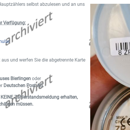
 Hauptzählers selbst abzulesen und an uns
ur Verfügung:
mular
 aus und werfen Sie die abgetrennte Karte
uses Bierlingen
oder
er
Deutschen Post AG
.
nen KEINE Zählerstandsmeldung erhalten,
schätzen müssen.