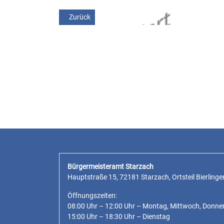
Vorheriger Beitrag: Update: Straßenbeleuchtung „Im
Zurück
Bürgermeisteramt Starzach
Hauptstraße 15, 72181 Starzach, Ortsteil Bierlinge
Öffnungszeiten:
08:00 Uhr – 12:00 Uhr – Montag, Mittwoch, Donne
15:00 Uhr – 18:30 Uhr – Dienstag