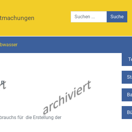
Suche
tmachungen
Abwasser
Te
St
ER
Ba
Bü
rauchs für die Erstellung der