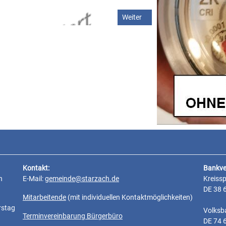
 Brand“
Nächster Beitrag: Videoaufzeic
Weiter
Kontakt:
Bankve
n
E-Mail:
gemeinde@starzach.de
Kreiss
DE 38 
Mitarbeitende
(mit individuellen Kontaktmöglichkeiten)
rstag
Volksb
Terminvereinbarung Bürgerbüro
DE 74 