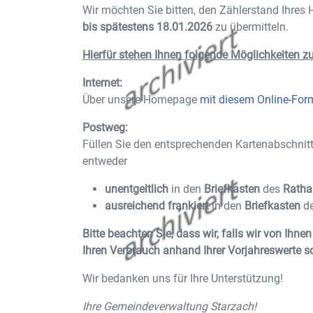
Wir möchten Sie bitten, den Zählerstand Ihres
bis spätestens 18.01.2026
zu übermitteln.
Hierfür stehen Ihnen folgende Möglichkeiten z
Internet:
Über unsere Homepage
mit diesem Online-For
Postweg:
Füllen Sie den entsprechenden Kartenabschnitt
entweder
unentgeltlich
in den
Briefkasten
des
Ratha
ausreichend frankiert
in den
Briefkasten
d
Bitte beachten Sie, dass wir, falls wir von Ih
Ihren Verbrauch anhand Ihrer Vorjahreswerte 
Wir bedanken uns für Ihre Unterstützung!
Ihre Gemeindeverwaltung Starzach!