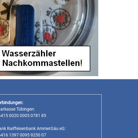
hnung der Gemeinderatssitzung vom 22.12.2025
rbindungen:
parkasse Tübingen:
6415 0020 0005 0781 85
ank Raiffeisenbank AmmerGäu eG:
6416 1397 0095 9250 07