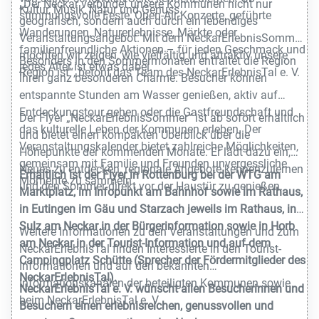
„Der Neckar verbindet unsere Kommunen nicht nur
Kultur, Musik, Natur und Genuss.
stimmungsvolle Feste, Open-Air-Konzerte, geführte
geografisch, sondern auch durch ein lebendiges
Wanderungen, Naturerlebnisse, Märkte oder
Veranstaltungsangebot. Mit dem NeckarErlebnisSommer
familienfreundliche Aktionen – für jeden Geschmack und
möchten wir zeigen, wie vielfältig und attraktiv unsere
Besonders in den Sommermonaten entfaltet die Region
jedes Alter ist etwas dabei.
Region ist“, betont das Team des NeckarErlebnisTal e. V.
ihren ganz besonderen Charme. Besucher können
entspannte Stunden am Wasser genießen, aktiv auf
Entdeckungstour gehen oder die Gastfreundschaft und
Der Flyer „NeckarErlebnisSommer“ ist ab sofort erhältlich
das kulturelle Leben der Kommunen erleben. Der
und bietet einen kompakten Überblick über die
Veranstaltungskalender bietet zahlreiche Möglichkeiten,
Höhepunkte der kommenden Monate. Er lädt dazu ein,
gemeinsam mit Familie und Freunden unvergessliche
Neues zu entdecken, regionale Angebote kennenzulernen
Erhältlich ist der Flyer in Rottenburg bei der WTG am
Momente zu sammeln.
und den Sommer direkt vor der Haustür zu genießen.
Marktplatz, im Infopunkt am Bahnhof sowie im Rathaus,
in Eutingen im Gäu und Starzach jeweils im Rathaus, in
Sulz am Neckar in der Bürgerinformation sowie in Horb
Weitere Informationen zu den Veranstaltungen und zum
am Neckar in der Tourist-Information und auf dem
NeckarErlebnisTal finden Interessierte in den Tourist-
Campingplatz Schütte (Sprecher der Fördermitglieder des
Informationen und auf den bekannten
NeckarErlebnisTal).
Informationskanälen der beteiligten Kommunen sowie
NeckarErlebnisTal e. V. wünscht allen Besucherinnen und
beim NeckarErlebnisTal e. V.
Besuchern einen erlebnisreichen, genussvollen und