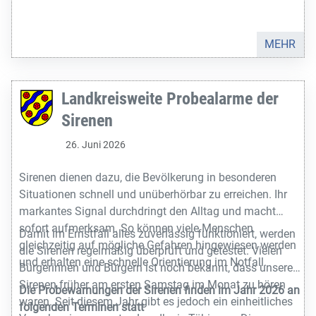
raum/foerderung/elr/
oder unter
https://rp.baden-
wuerttemberg.de/themen/land/elr/seiten/elr-
antragstellung/
MEHR
Landkreisweite Probealarme der
Sirenen
26. Juni 2026
Sirenen dienen dazu, die Bevölkerung in besonderen
Situationen schnell und unüberhörbar zu erreichen. Ihr
markantes Signal durchdringt den Alltag und macht
sofort aufmerksam. So können viele Menschen
Damit im Ernstfall alles zuverlässig funktioniert, werden
gleichzeitig auf mögliche Gefahren hingewiesen werden
die Sirenen regelmäßig überprüft und getestet. Vielen
und erhalten eine schnelle Orientierung im Notfall.
Bürgerinnen und Bürgern ist noch bekannt, dass unsere
Sirenen früher am ersten Samstag im Monat zu hören
Die Probewarnungen der Sirenen finden im Jahr 2026 an
waren. Seit diesem Jahr gibt es jedoch ein einheitliches
folgenden Terminen statt