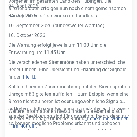
Vorgehen im gesamten Landkreis Tübingen. Die
04. April 2026
Sirenenproben erfolgen nun nach einem gemeinsamen
Konzept für alle Gemeinden im Landkreis.
04. Juli 2026
10. September 2026 (bundesweiter Warntag)
10. Oktober 2026
Die Warnung erfolgt jeweils um
11:00 Uhr
, die
Entwarnung um
11:45 Uhr
.
Die verschiedenen Sirenentöne haben unterschiedliche
Bedeutungen. Eine Übersicht und Erklärung der Signale
finden
hier
.
Sollten Ihnen im Zusammenhang mit den Sirenenproben
Unregelmäßigkeiten auffallen – zum Beispiel wenn eine
Sirene nicht zu hören ist oder ungewöhnliche Signale
auftreten – bitten wir Sie, uns dies mitzuteilen. Hinweise
Weitere Informationen hierzu finden Sie ebenfalls auf
aus der Bevölkerung sind für uns sehr hilfreich, denn nur
unserer Homepage unter der Rubrik
„Leben und Wohnen
so können mögliche Probleme erkannt und behoben
– Im Notfall“.
werden. Sie können sich hierfür gerne per E-Mail an