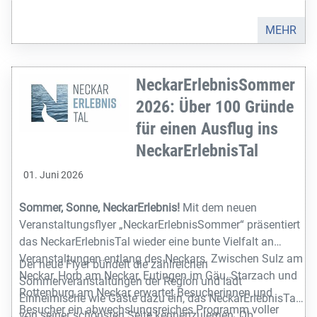
jacqueline.hechler@starzach.de
oder telefonisch unter
07483 188-31 wenden.
MEHR
NeckarErlebnisSommer
2026: Über 100 Gründe
für einen Ausflug ins
NeckarErlebnisTal
01. Juni 2026
Sommer, Sonne, NeckarErlebnis!
Mit dem neuen
Veranstaltungsflyer „NeckarErlebnisSommer“ präsentiert
das NeckarErlebnisTal wieder eine bunte Vielfalt an
Veranstaltungen entlang des Neckars. Zwischen Sulz am
Der neue Flyer bündelt die zahlreichen
Neckar, Horb am Neckar, Eutingen im Gäu, Starzach und
Sommerveranstaltungen der Region und lädt
Rottenburg am Neckar erwartet Besucherinnen und
Einheimische wie Gäste dazu ein, das NeckarErlebnisTal
Besucher ein abwechslungsreiches Programm voller
von seiner schönsten Seite kennenzulernen. Ob