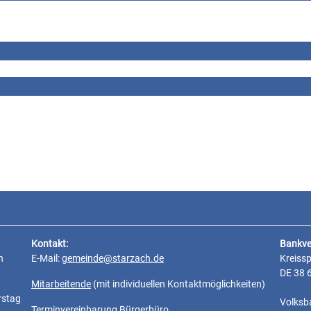
Kontakt:
Bankve
n
E-Mail:
gemeinde@starzach.de
Kreiss
DE 38 
Mitarbeitende
(mit individuellen Kontaktmöglichkeiten)
rstag
Volksb
Terminvereinbarung Bürgerbüro