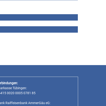
rbindungen:
parkasse Tübingen:
6415 0020 0005 0781 85
ank Raiffeisenbank AmmerGäu eG: