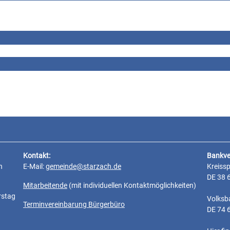
Kontakt:
Bankve
n
E-Mail:
gemeinde@starzach.de
Kreiss
DE 38 
Mitarbeitende
(mit individuellen Kontaktmöglichkeiten)
rstag
Volksb
Terminvereinbarung Bürgerbüro
DE 74 