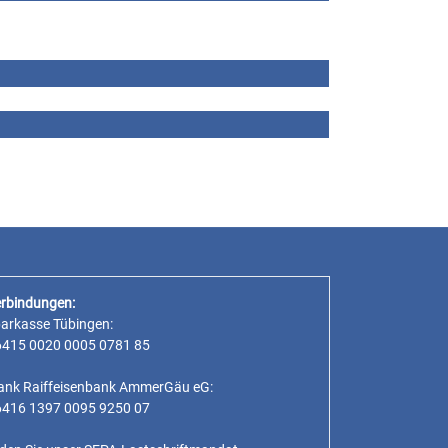
rbindungen:
parkasse Tübingen:
6415 0020 0005 0781 85
ank Raiffeisenbank AmmerGäu eG:
6416 1397 0095 9250 07