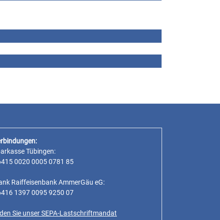
rbindungen:
parkasse Tübingen:
6415 0020 0005 0781 85
ank Raiffeisenbank AmmerGäu eG:
6416 1397 0095 9250 07
inden Sie unser SEPA-Lastschriftmandat