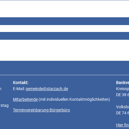
Kontakt:
Bankve
n
E-Mail:
gemeinde@starzach.de
Kreiss
DE 38 
Mitarbeitende
(mit individuellen Kontaktmöglichkeiten)
rstag
Volksb
Terminvereinbarung Bürgerbüro
DE 74 
Hier f