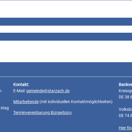
Kontakt:
Bankve
n
E-Mail:
gemeinde@starzach.de
Kreiss
DE 38 
Mitarbeitende
(mit individuellen Kontaktmöglichkeiten)
rstag
Volksb
Terminvereinbarung Bürgerbüro
DE 74 
Hier f