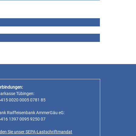
rbindungen:
parkasse Tübingen:
6415 0020 0005 0781 85
ank Raiffeisenbank AmmerGäu eG:
6416 1397 0095 9250 07
inden Sie unser SEPA-Lastschriftmandat