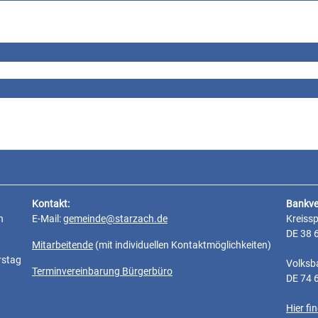
Kontakt:
Bankve
n
E-Mail:
gemeinde@starzach.de
Kreiss
DE 38 
Mitarbeitende
(mit individuellen Kontaktmöglichkeiten)
rstag
Volksb
Terminvereinbarung Bürgerbüro
DE 74 
Hier f