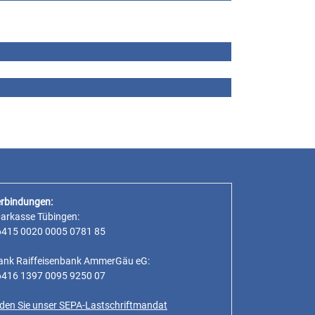
rbindungen:
parkasse Tübingen:
6415 0020 0005 0781 85
ank Raiffeisenbank AmmerGäu eG:
6416 1397 0095 9250 07
inden Sie unser SEPA-Lastschriftmandat