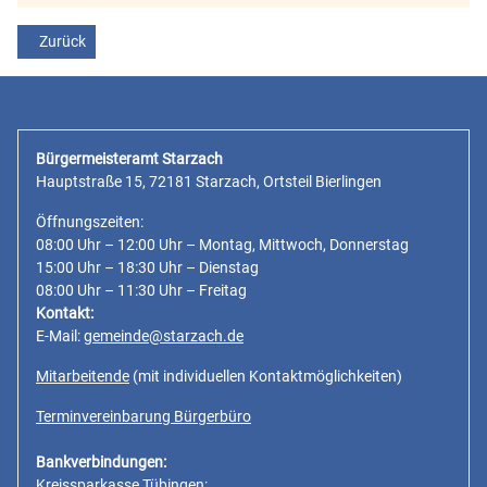
Vorheriger Beitrag: NeckarErlebnisSommer 2026: Über 100 Gründe für
Zurück
Bürgermeisteramt Starzach
Hauptstraße 15, 72181 Starzach, Ortsteil Bierlingen
Öffnungszeiten:
08:00 Uhr – 12:00 Uhr – Montag, Mittwoch, Donnerstag
15:00 Uhr – 18:30 Uhr – Dienstag
08:00 Uhr – 11:30 Uhr – Freitag
Kontakt:
E-Mail:
gemeinde@starzach.de
Mitarbeitende
(mit individuellen Kontaktmöglichkeiten)
Terminvereinbarung Bürgerbüro
Bankverbindungen:
Kreissparkasse Tübingen: