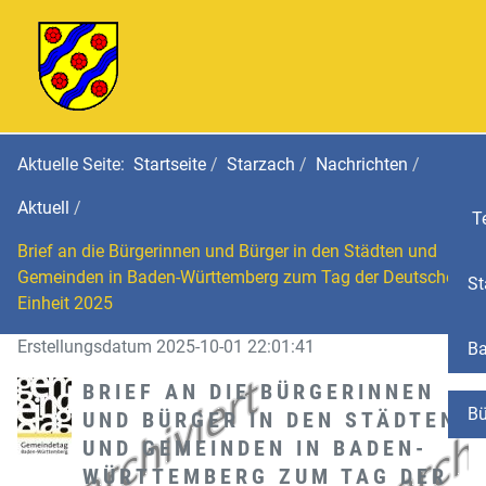
Aktuelle Seite:
Startseite
Starzach
Nachrichten
Aktuell
Te
Brief an die Bürgerinnen und Bürger in den Städten und
Gemeinden in Baden-Württemberg zum Tag der Deutschen
St
Einheit 2025
Erstellungsdatum 2025-10-01 22:01:41
Ba
BRIEF AN DIE BÜRGERINNEN
Bü
UND BÜRGER IN DEN STÄDTEN
UND GEMEINDEN IN BADEN-
WÜRTTEMBERG ZUM TAG DER