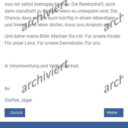
was wir selbst beitragen können. Die Bereitschaft, auch
dann standhaft zu bleiben, wenn es unbequem wird. Die
Chance, dass wir alle auch künftig in einem lebendigen
und freien Land leben dürfen, muss uns Ansporn sein.
Und daher meine Bitte: Machen Sie mit. Für unsere Kinder.
Für unser Land. Für unsere Demokratie. Für uns.
In Verantwortung und Verbundenheit,
Ihr
Steffen Jäger
Vorheriger Beitrag: Mitteilung der Abteilung Forst des Landratsamte
Nächster Be
Zurück
Weiter