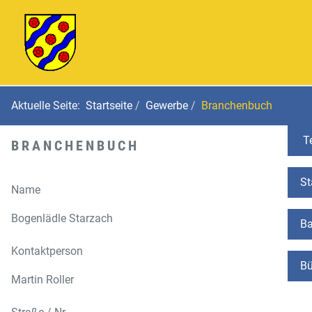
Aktuelle Seite:
Startseite
Gewerbe
Branchenbuch
Te
BRANCHENBUCH
St
Name
Bogenlädle Starzach
Ba
Kontaktperson
Bü
Martin Roller