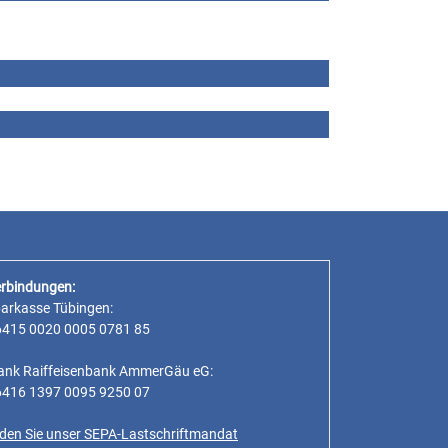
rbindungen:
parkasse Tübingen:
6415 0020 0005 0781 85
ank Raiffeisenbank AmmerGäu eG:
6416 1397 0095 9250 07
inden Sie unser SEPA-Lastschriftmandat