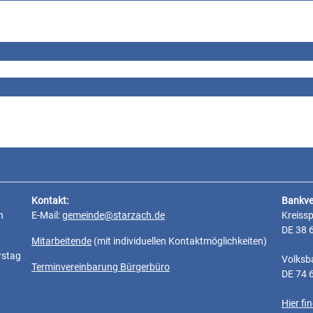
Kontakt:
Bankve
n
E-Mail:
gemeinde@starzach.de
Kreiss
DE 38 
Mitarbeitende
(mit individuellen Kontaktmöglichkeiten)
rstag
Volksb
Terminvereinbarung Bürgerbüro
DE 74 
Hier f