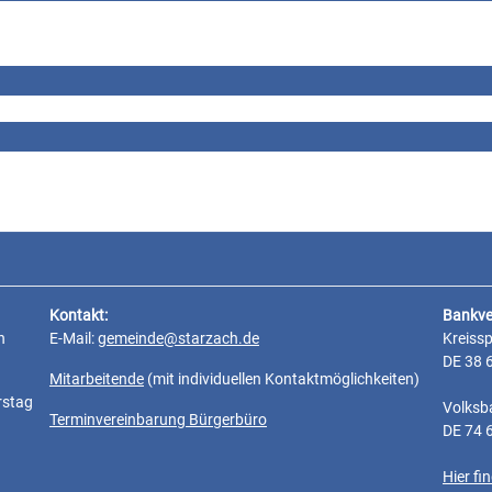
Kontakt:
Bankve
n
E-Mail:
gemeinde@starzach.de
Kreiss
DE 38 
Mitarbeitende
(mit individuellen Kontaktmöglichkeiten)
rstag
Volksb
Terminvereinbarung Bürgerbüro
DE 74 
Hier f