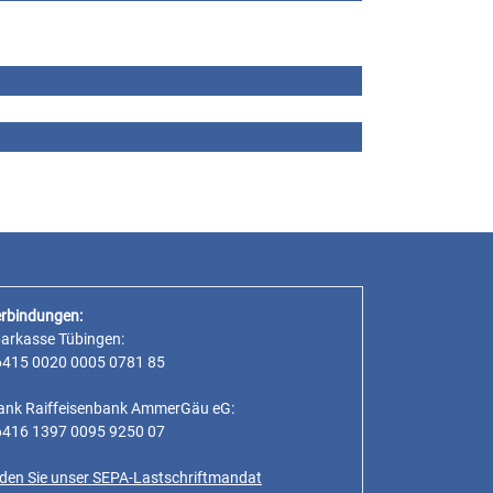
rbindungen:
parkasse Tübingen:
6415 0020 0005 0781 85
ank Raiffeisenbank AmmerGäu eG:
6416 1397 0095 9250 07
inden Sie unser SEPA-Lastschriftmandat