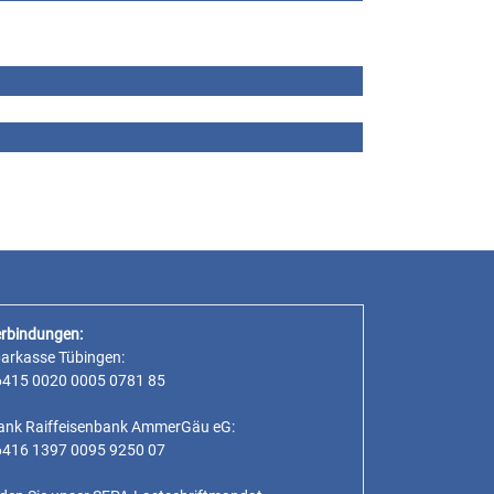
rbindungen:
parkasse Tübingen:
6415 0020 0005 0781 85
ank Raiffeisenbank AmmerGäu eG:
6416 1397 0095 9250 07