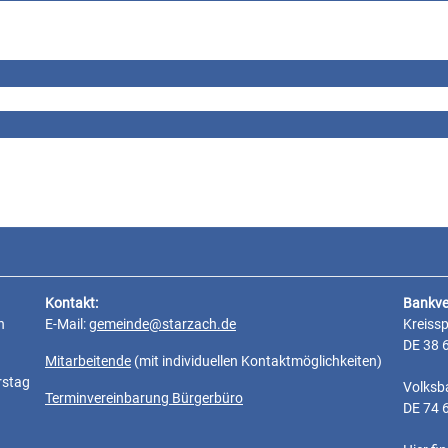
Kontakt:
Bankve
n
E-Mail:
gemeinde@starzach.de
Kreiss
DE 38 
Mitarbeitende
(mit individuellen Kontaktmöglichkeiten)
rstag
Volksb
Terminvereinbarung Bürgerbüro
DE 74 