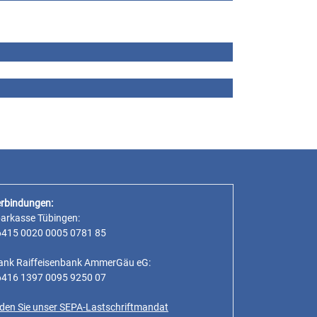
rbindungen:
parkasse Tübingen:
6415 0020 0005 0781 85
ank Raiffeisenbank AmmerGäu eG:
6416 1397 0095 9250 07
inden Sie unser SEPA-Lastschriftmandat