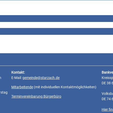
Kontakt:
Bankve
n
E-Mail:
gemeinde@starzach.de
Kreiss
DE 38 
Mitarbeitende
(mit individuellen Kontaktmöglichkeiten)
rstag
Volksb
Terminvereinbarung Bürgerbüro
DE 74 
Hier f