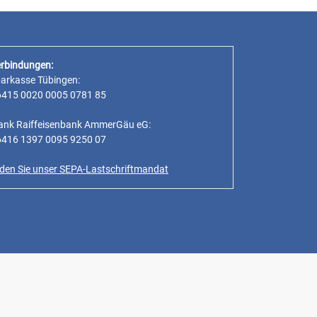
rbindungen:
parkasse Tübingen:
6415 0020 0005 0781 85
ank Raiffeisenbank AmmerGäu eG:
6416 1397 0095 9250 07
inden Sie unser SEPA-Lastschriftmandat