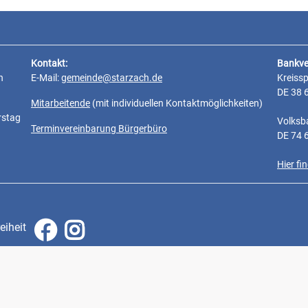
Kontakt:
Bankve
n
E-Mail:
gemeinde@starzach.de
Kreiss
DE 38 
Mitarbeitende
(mit individuellen Kontaktmöglichkeiten)
rstag
Volksb
Terminvereinbarung Bürgerbüro
DE 74 
Hier f
eiheit