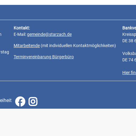
Kontakt:
Bankve
n
E-Mail:
gemeinde@starzach.de
Kreiss
DE 38 
Mitarbeitende
(mit individuellen Kontaktmöglichkeiten)
rstag
Volksb
Terminvereinbarung Bürgerbüro
DE 74 
Hier f
eiheit