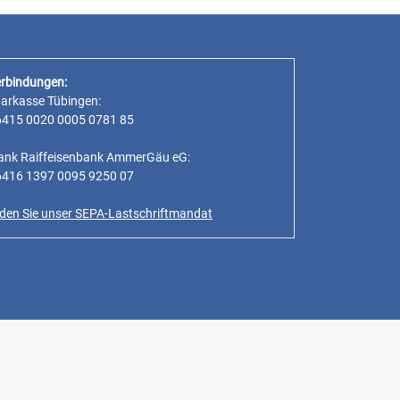
rbindungen:
parkasse Tübingen:
6415 0020 0005 0781 85
ank Raiffeisenbank AmmerGäu eG:
6416 1397 0095 9250 07
inden Sie unser SEPA-Lastschriftmandat