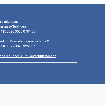
rbindungen:
parkasse Tübingen:
6415 0020 0005 0781 85
ank Raiffeisenbank AmmerGäu eG:
6416 1397 0095 9250 07
inden Sie unser SEPA-Lastschriftmandat