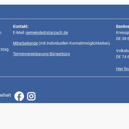
Kontakt:
Bankve
n
E-Mail:
gemeinde@starzach.de
Kreiss
DE 38 
Mitarbeitende
(mit individuellen Kontaktmöglichkeiten)
rstag
Volksb
Terminvereinbarung Bürgerbüro
DE 74 
Hier f
eiheit