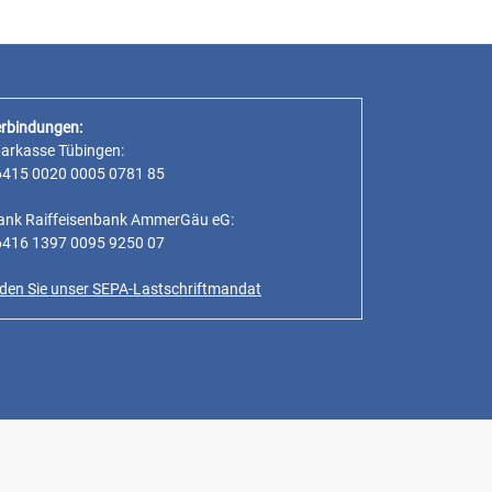
rbindungen:
parkasse Tübingen:
6415 0020 0005 0781 85
ank Raiffeisenbank AmmerGäu eG:
6416 1397 0095 9250 07
inden Sie unser SEPA-Lastschriftmandat