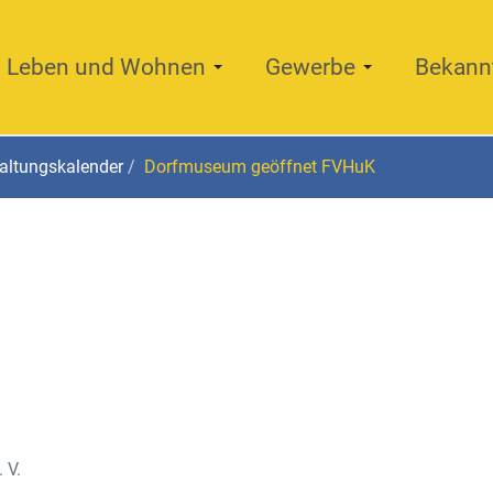
Leben und Wohnen
Gewerbe
Bekann
altungskalender
Dorfmuseum geöffnet FVHuK
 V.