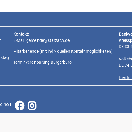
Kontakt:
Bankve
n
E-Mail:
gemeinde@starzach.de
Kreiss
DE 38 
Mitarbeitende
(mit individuellen Kontaktmöglichkeiten)
rstag
Volksb
Terminvereinbarung Bürgerbüro
DE 74 
Hier f
eiheit