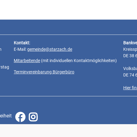
Kontakt:
Bankve
n
E-Mail:
gemeinde@starzach.de
Kreiss
DE 38 
Mitarbeitende
(mit individuellen Kontaktmöglichkeiten)
rstag
Volksb
Terminvereinbarung Bürgerbüro
DE 74 
Hier f
eiheit