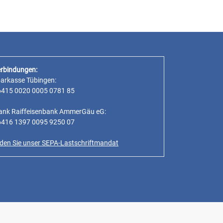
rbindungen:
parkasse Tübingen:
6415 0020 0005 0781 85
ank Raiffeisenbank AmmerGäu eG:
6416 1397 0095 9250 07
inden Sie unser SEPA-Lastschriftmandat