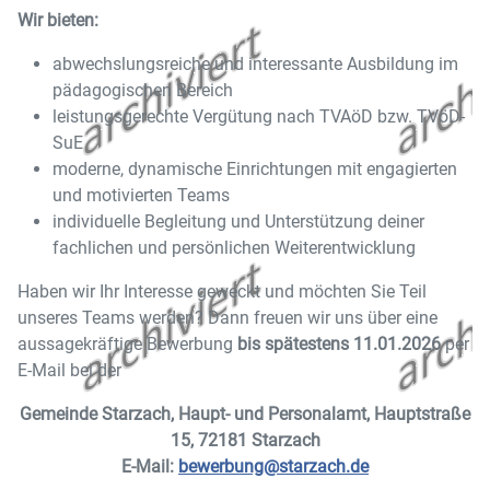
Wir bieten:
abwechslungsreiche und interessante Ausbildung im
pädagogischen Bereich
leistungsgerechte Vergütung nach TVAöD bzw. TVöD-
SuE
moderne, dynamische Einrichtungen mit engagierten
und motivierten Teams
individuelle Begleitung und Unterstützung deiner
fachlichen und persönlichen Weiterentwicklung
Haben wir Ihr Interesse geweckt und möchten Sie Teil
unseres Teams werden? Dann freuen wir uns über eine
aussagekräftige Bewerbung
bis spätestens 11.01.2026
per
E-Mail bei der
Gemeinde Starzach, Haupt- und Personalamt, Hauptstraße
15, 72181 Starzach
E-Mail:
bewerbung@starzach.de