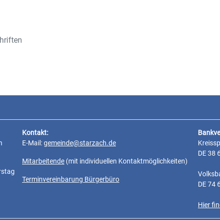
hriften
Kontakt:
Bankve
n
E-Mail:
gemeinde@starzach.de
Kreiss
DE 38 
Mitarbeitende
(mit individuellen Kontaktmöglichkeiten)
rstag
Volksb
Terminvereinbarung Bürgerbüro
DE 74 
Hier f