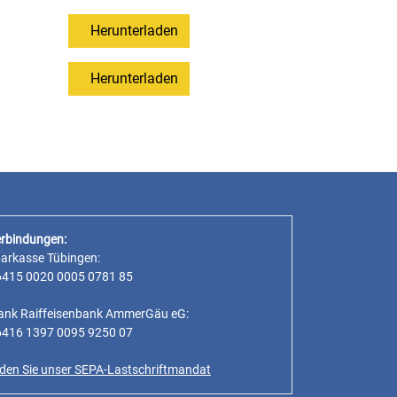
Herunterladen
Herunterladen
rbindungen:
parkasse Tübingen:
6415 0020 0005 0781 85
ank Raiffeisenbank AmmerGäu eG:
6416 1397 0095 9250 07
inden Sie unser SEPA-Lastschriftmandat