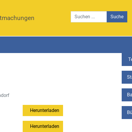
Suche
tmachungen
Te
St
Ba
ndorf
Herunterladen
Bü
Herunterladen