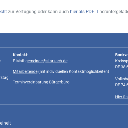
echt
zur Verfügung oder kann auch
hier als PDF
heruntergelad
 Satzung (Hausordnung) über die Benutzung der Starzacher Bürgerhäus
Kontakt:
Bankve
n
E-Mail:
gemeinde@starzach.de
Kreiss
DE 38 
Mitarbeitende
(mit individuellen Kontaktmöglichkeiten)
rstag
Volksb
Terminvereinbarung Bürgerbüro
DE 74 
Hier f
eiheit