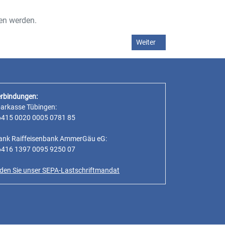
en werden.
er und Mehrzweckhallen vom 24.11.2025
Nächster Beitrag: Öffentlic
Weiter
rbindungen:
parkasse Tübingen:
6415 0020 0005 0781 85
ank Raiffeisenbank AmmerGäu eG:
6416 1397 0095 9250 07
inden Sie unser SEPA-Lastschriftmandat