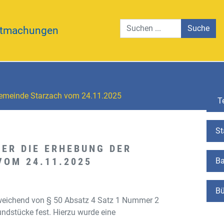
Suche
tmachungen
 Gemeinde Starzach vom 24.11.2025
Te
St
ER DIE ERHEBUNG DER
VOM 24.11.2025
Ba
Bü
weichend von § 50 Absatz 4 Satz 1 Nummer 2
ndstücke fest. Hierzu wurde eine