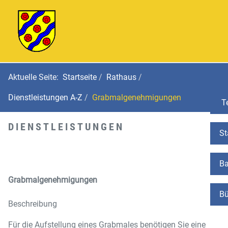
Aktuelle Seite:
Startseite
Rathaus
Dienstleistungen A-Z
Grabmalgenehmigungen
Te
DIENSTLEISTUNGEN
St
Ba
Grabmalgenehmigungen
Bü
Beschreibung
Für die Aufstellung eines Grabmales benötigen Sie eine