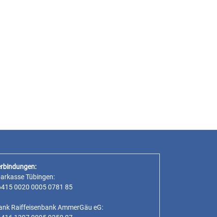
rbindungen:
parkasse Tübingen:
6415 0020 0005 0781 85
ank Raiffeisenbank AmmerGäu eG: