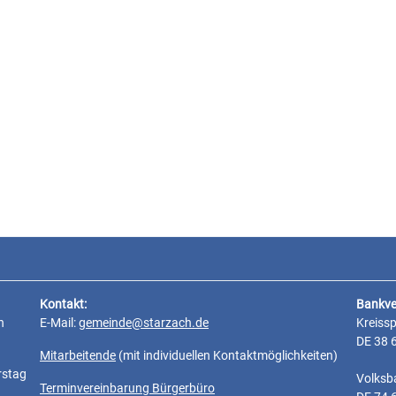
Kontakt:
Bankve
n
E-Mail:
gemeinde@starzach.de
Kreiss
DE 38 
Mitarbeitende
(mit individuellen Kontaktmöglichkeiten)
rstag
Volksb
Terminvereinbarung Bürgerbüro