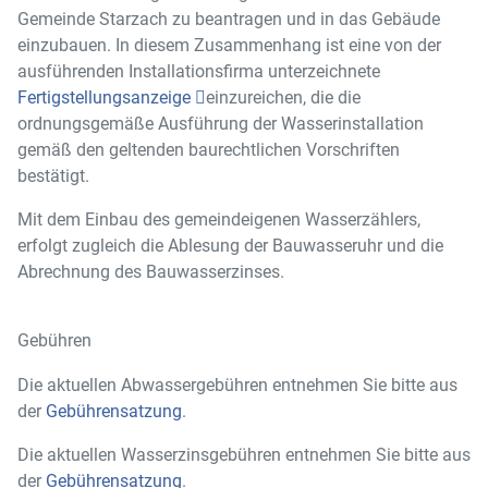
Gemeinde
Starzach
zu
beantragen
und
in
das
Gebäude
einzubauen.
In
diesem
Zusammenhang
ist
eine
von
der
ausführenden
Installationsfirma
unterzeichnete
Fertigstellungsanzeige
einzureichen,
die
die
ordnungsgemäße
Ausführung
der
Wasserinstallation
gemäß
den
geltenden
baurechtlichen
Vorschriften
bestätigt.
Mit dem Einbau des gemeindeigenen Wasserzählers,
erfolgt zugleich die Ablesung der Bauwasseruhr und die
Abrechnung des Bauwasserzinses.
Gebühren
Die aktuellen Abwassergebühren entnehmen Sie bitte aus
der
Gebührensatzung
.
Die aktuellen Wasserzinsgebühren entnehmen Sie bitte aus
der
Gebührensatzung
.