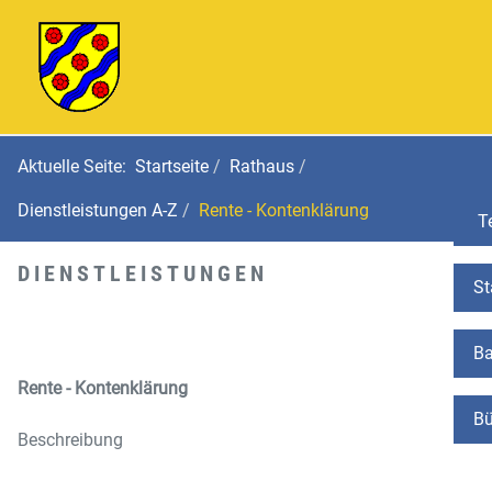
Aktuelle Seite:
Startseite
Rathaus
Dienstleistungen A-Z
Rente - Kontenklärung
Te
DIENSTLEISTUNGEN
St
Ba
Rente - Kontenklärung
Bü
Beschreibung