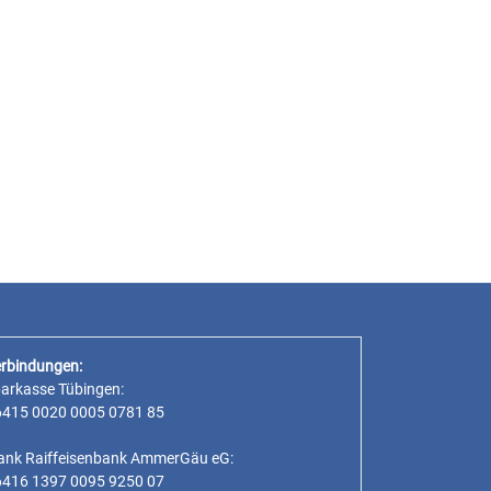
rbindungen:
parkasse Tübingen:
6415 0020 0005 0781 85
ank Raiffeisenbank AmmerGäu eG:
6416 1397 0095 9250 07