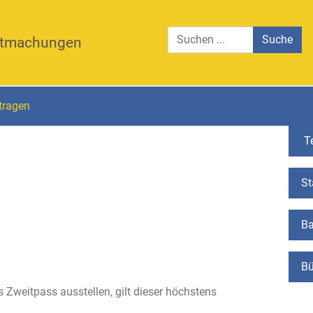
Suche
tmachungen
tragen
Te
St
Ba
Bü
s Zweitpass ausstellen, gilt dieser höchstens