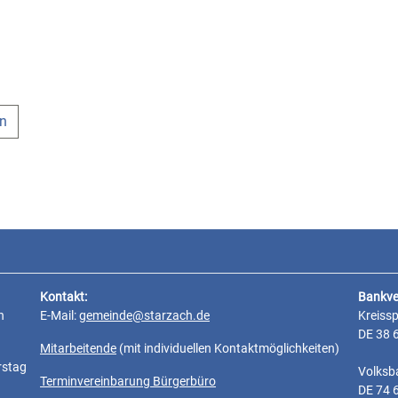
en
Kontakt:
Bankve
n
E-Mail:
gemeinde@starzach.de
Kreiss
DE 38 
Mitarbeitende
(mit individuellen Kontaktmöglichkeiten)
rstag
Volksb
Terminvereinbarung Bürgerbüro
DE 74 