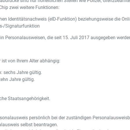
rabdrücke sind nur hoheitlichen Stellen wie Polizei, Grenzbea
Chip zwei weitere Funktionen:
chen Identitätsnachweis (eID-Funktion) beziehungsweise die On
ts-/Signaturfunktion
t in Personalausweisen, die seit 15. Juli 2017 ausgegeben werde
 ist von Ihrem Alter abhängig:
: sechs Jahre gültig.
ehn Jahre gültig.
che Staatsangehörigkeit.
sonalausweis persönlich bei der zuständigen Personalausweisb
lausweis selbst beantragen.