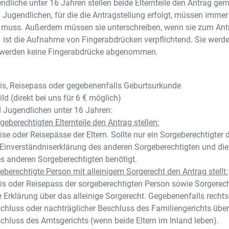
ndliche unter 16 Jahren stellen beide Elternteile den Antrag 
d Jugendlichen, für die die Antragstellung erfolgt, müssen immer
en muss. Außerdem müssen sie unterschreiben, wenn sie zum Antra
 ist die Aufnahme von Fingerabdrücken verpflichtend. Sie werd
 werden keine Fingerabdrücke abgenommen.
s, Reisepass oder gegebenenfalls Geburtsurkunde
ild (direkt bei uns für 6 € möglich)
d Jugendlichen unter 16 Jahren:
eberechtigten Elternteile den Antrag stellen:
e oder Reisepässe der Eltern. Sollte nur ein Sorgeberechtigter
he Einverständniserklärung des anderen Sorgeberechtigten und d
s anderen Sorgeberechtigten benötigt.
berechtigte Person mit alleinigem Sorgerecht den Antrag stellt:
s oder Reisepass der sorgeberechtigten Person sowie Sorgerecht
he Erklärung über das alleinige Sorgerecht. Gegebenenfalls recht
hluss oder nachträglicher Beschluss des Familiengerichts über 
chluss des Amtsgerichts (wenn beide Eltern im Inland leben).