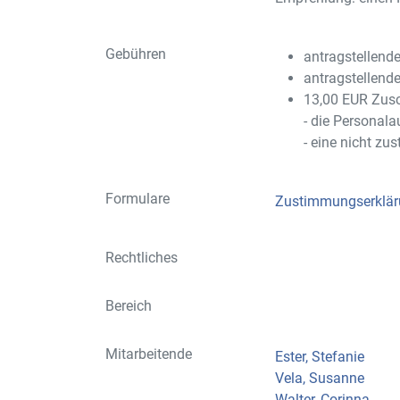
Gebühren
antragstellend
antragstellend
13,00 EUR Zus
- die Personala
- eine nicht z
Formulare
Zustimmungserklär
Rechtliches
Bereich
Mitarbeitende
Ester, Stefanie
Vela, Susanne
Walter, Corinna