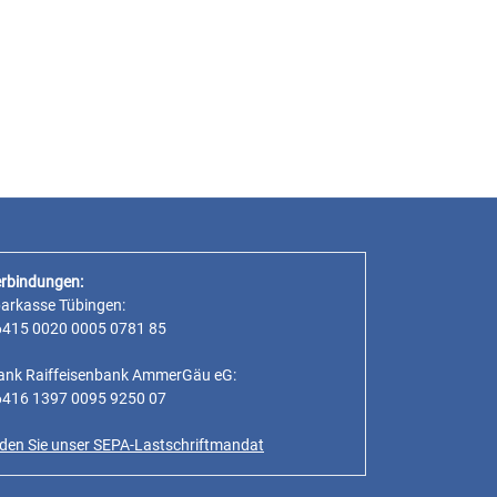
rbindungen:
parkasse Tübingen:
6415 0020 0005 0781 85
ank Raiffeisenbank AmmerGäu eG:
6416 1397 0095 9250 07
inden Sie unser SEPA-Lastschriftmandat