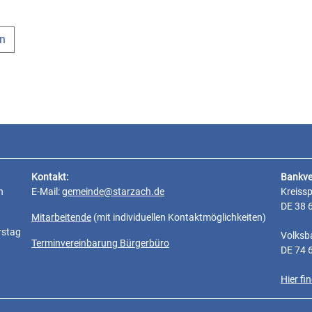
en
Kontakt:
Bankve
n
E-Mail:
gemeinde@starzach.de
Kreiss
DE 38 
Mitarbeitende
(mit individuellen Kontaktmöglichkeiten)
rstag
Volksb
Terminvereinbarung Bürgerbüro
DE 74 
Hier f