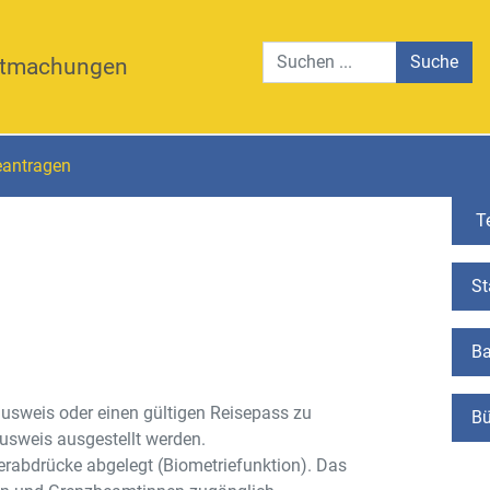
Suche
tmachungen
eantragen
Te
St
Ba
ausweis oder einen gültigen Reisepass zu
Bü
ausweis ausgestellt werden.
gerabdrücke abgelegt (Biometriefunktion). Das