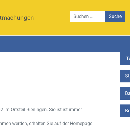
Suche
tmachungen
Te
St
Ba
m Ortsteil Bierlingen. Sie ist ist immer
Bü
ommen werden, erhalten Sie auf der Homepage