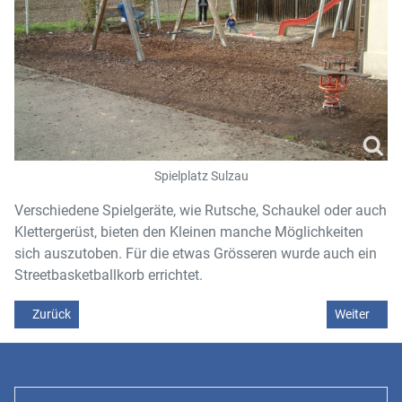
Spielplatz Sulzau
Verschiedene Spielgeräte, wie Rutsche, Schaukel oder auch
Klettergerüst, bieten den Kleinen manche Möglichkeiten
sich auszutoben. Für die etwas Grösseren wurde auch ein
Streetbasketballkorb errichtet.
Vorheriger Beitrag: Spielplatz Felldorf
Nächster Be
Zurück
Weiter